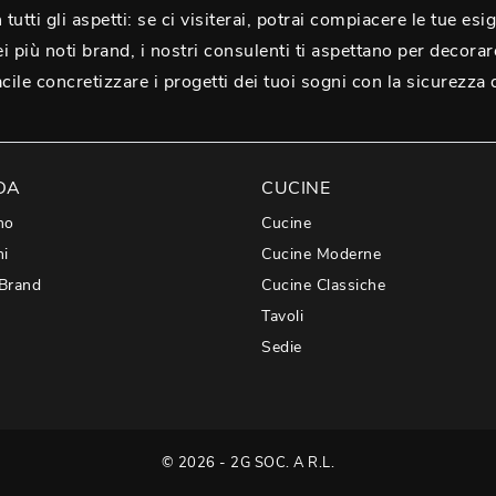
tutti gli aspetti: se ci visiterai, potrai compiacere le tue es
i più noti brand, i nostri consulenti ti aspettano per decorar
le concretizzare i progetti dei tuoi sogni con la sicurezza 
DA
CUCINE
mo
Cucine
hi
Cucine Moderne
 Brand
Cucine Classiche
Tavoli
Sedie
© 2026 - 2G SOC. A R.L.