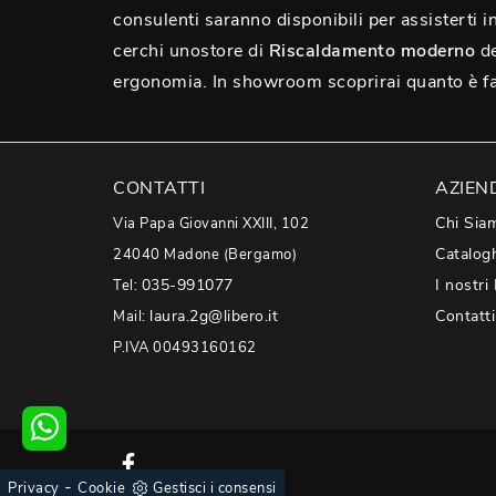
consulenti saranno disponibili per assisterti in 
cerchi unostore di
Riscaldamento moderno
de
ergonomia. In showroom scoprirai quanto è faci
CONTATTI
AZIEN
Chi Sia
Via Papa Giovanni XXIII, 102
Catalog
24040 Madone (Bergamo)
035-991077
I nostri
Tel:
laura.2g@libero.it
Contatti
Mail:
P.IVA 00493160162
-
Privacy
Cookie
Gestisci i consensi