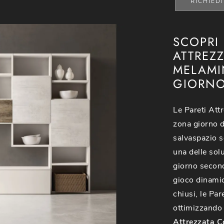
RICHIED
SCOPRI
ATTREZ
MELAMI
GIORNO
Le Pareti Att
zona giorno d
salvaspazio s
una delle sol
giorno second
gioco dinamic
chiusi, le Pa
ottimizzando 
Attrezzata C