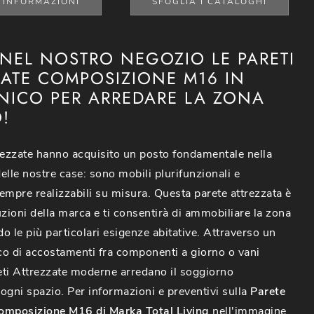
I INFORMAZIONI
SFOGLIA I CATALOGHI
 NEL NOSTRO NEGOZIO LE PARETI
ZATE COMPOSIZIONE M16 IN
NICO PER ARREDARE LA ZONA
!
rezzate hanno acquisito un posto fondamentale nella
elle nostre case: sono mobili plurifunzionali e
empre realizzabili su misura. Questa parete attrezzata è
uzioni della marca e ti consentirà di ammobiliare la zona
o le più particolari esigenze abitative. Attraverso un
o di accostamenti fra componenti a giorno o vani
reti Attrezzate moderne arredano il soggiorno
ogni spazio. Per informazioni e preventivi sulla
Parete
omposizione M16 di Marka Total Living
nell'immagine