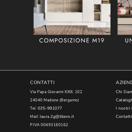
COMPOSIZIONE M19
U
CONTATTI
AZIEN
Chi Sia
Via Papa Giovanni XXIII, 102
Catalog
24040 Madone (Bergamo)
035-991077
I nostri
Tel:
laura.2g@libero.it
Contatti
Mail:
P.IVA 00493160162