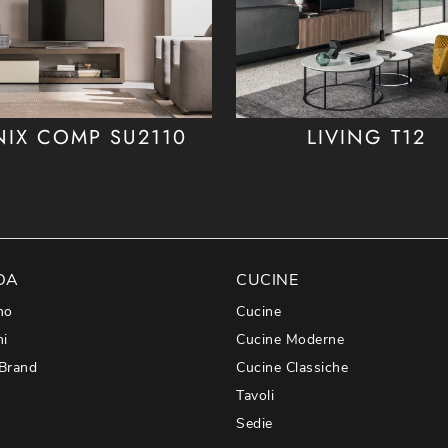
NIX COMP SU2110
LIVING T12
DA
CUCINE
mo
Cucine
hi
Cucine Moderne
 Brand
Cucine Classiche
Tavoli
Sedie