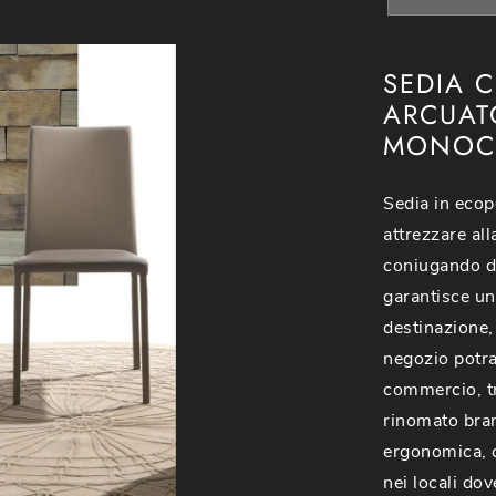
SEDIA 
ARCUAT
MONOCR
Sedia in ecop
attrezzare all
coniugando do
garantisce un
destinazione,
negozio potra
commercio, tr
rinomato bra
ergonomica, qu
nei locali dov