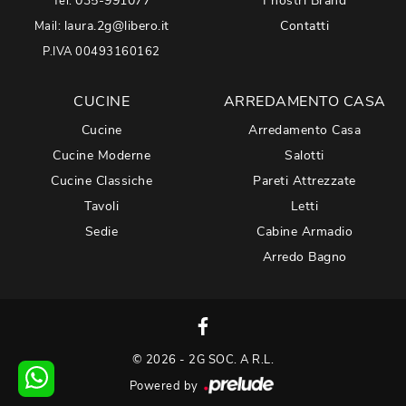
035-991077
I nostri Brand
Tel:
laura.2g@libero.it
Contatti
Mail:
P.IVA 00493160162
CUCINE
ARREDAMENTO CASA
Cucine
Arredamento Casa
Cucine Moderne
Salotti
Cucine Classiche
Pareti Attrezzate
Tavoli
Letti
Sedie
Cabine Armadio
Arredo Bagno
© 2026 - 2G SOC. A R.L.
Powered by