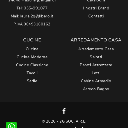
Cataloghi
24040 Madone (Bergamo)
035-991077
I nostri Brand
Tel:
laura.2g@libero.it
Contatti
Mail:
P.IVA 00493160162
CUCINE
ARREDAMENTO CASA
Cucine
Arredamento Casa
Cucine Moderne
Salotti
Cucine Classiche
Pareti Attrezzate
Tavoli
Letti
Sedie
Cabine Armadio
Arredo Bagno
© 2026 - 2G SOC. A R.L.