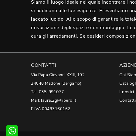
Siamo il luogo ideale nel quale incontrare i no
si addicono alle tue esigenze. Presentiamo una 
laccato lucido
. Allo scopo di garantire la tot
misurazione degli spazi e con montaggio. Le c
cura gli arredamenti. Se desideri composizio
CONTATTI
AZIEN
Chi Sia
Via Papa Giovanni XXIII, 102
Catalog
24040 Madone (Bergamo)
035-991077
I nostri
Tel:
laura.2g@libero.it
Contatti
Mail:
P.IVA 00493160162