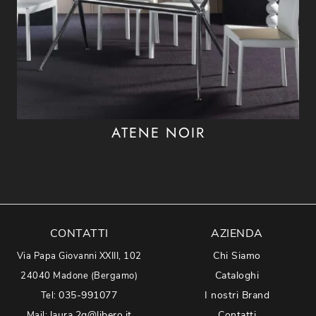
ATENE NOIR
CONTATTI
AZIENDA
Chi Siamo
Via Papa Giovanni XXIII, 102
Cataloghi
24040 Madone (Bergamo)
035-991077
I nostri Brand
Tel:
laura.2g@libero.it
Contatti
Mail: