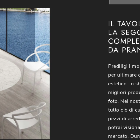
IL TAV
LA SEG
COMPLE
DA PRAN
Prediligi i mo
per ultimare c
estetico. In 
migliori prod
foto. Nel nos
tutto ciò di c
pezzi di arre
potrai visiona
mercato. Dura