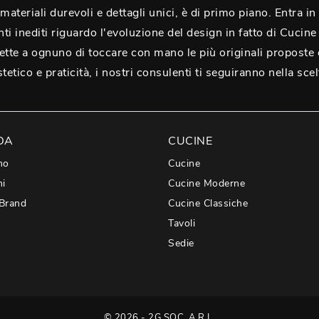
materiali durevoli e dettagli unici, è di primo piano. Entra 
ti inediti riguardo l'evoluzione del design in fatto di Cucin
tte a ognuno di toccare con mano le più originali proposte
tico e praticità, i nostri consulenti ti seguiranno nella scelt
DA
CUCINE
mo
Cucine
hi
Cucine Moderne
 Brand
Cucine Classiche
Tavoli
Sedie
© 2026 - 2G SOC. A R.L.