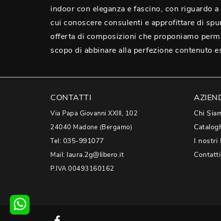
indoor con eleganza e fascino, con riguardo a 
cui conoscere consulenti e approfittare di spun
offerta di composizioni che proponiamo perme
scopo di abbinare alla perfezione contenuto este
CONTATTI
AZIEN
Chi Sia
Via Papa Giovanni XXIII, 102
Catalog
24040 Madone (Bergamo)
035-991077
I nostri
Tel:
laura.2g@libero.it
Contatti
Mail:
P.IVA 00493160162