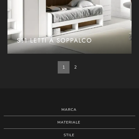
S11 LETTI A SOPPALCO
1
2
MARCA
MATERIALE
STILE