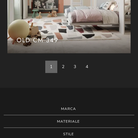
OLD CM 349
1
2
3
4
MARCA
MATERIALE
STILE