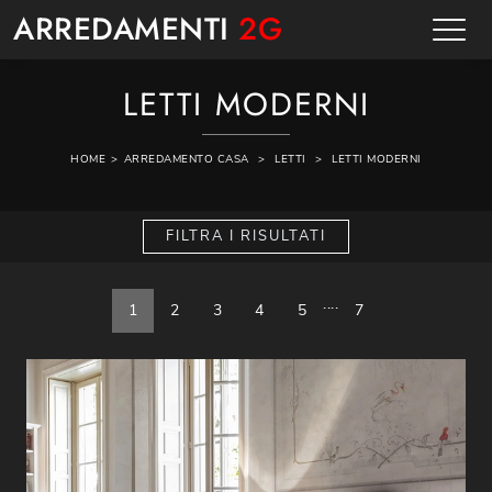
ARREDAMENTI
2G
LETTI MODERNI
HOME
>
ARREDAMENTO CASA
>
LETTI
>
LETTI MODERNI
FILTRA I RISULTATI
....
1
2
3
4
5
7