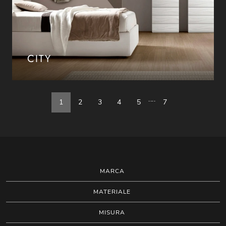
CITY
....
1
2
3
4
5
7
MARCA
MATERIALE
MISURA