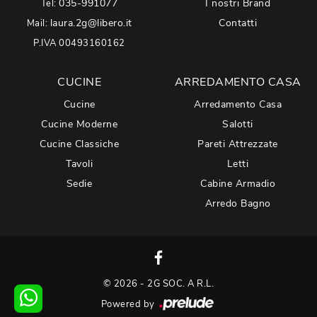
035-991077
I nostri Brand
Tel:
laura.2g@libero.it
Contatti
Mail:
P.IVA 00493160162
CUCINE
ARREDAMENTO CASA
Cucine
Arredamento Casa
Cucine Moderne
Salotti
Cucine Classiche
Pareti Attrezzate
Tavoli
Letti
Sedie
Cabine Armadio
Arredo Bagno
© 2026 - 2G SOC. A R.L.
Powered by