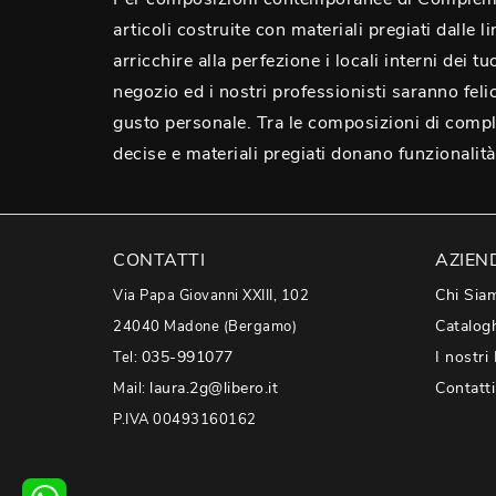
articoli costruite con materiali pregiati dalle
arricchire alla perfezione i locali interni dei 
negozio ed i nostri professionisti saranno feli
gusto personale. Tra le composizioni di compl
decise e materiali pregiati donano funzionalità 
CONTATTI
AZIEN
Chi Sia
Via Papa Giovanni XXIII, 102
Catalog
24040 Madone (Bergamo)
035-991077
I nostri
Tel:
laura.2g@libero.it
Contatti
Mail:
P.IVA 00493160162