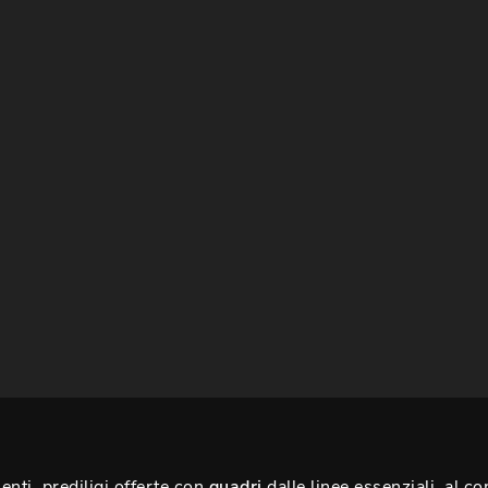
ti, prediligi offerte con
quadri
dalle linee essenziali, al co