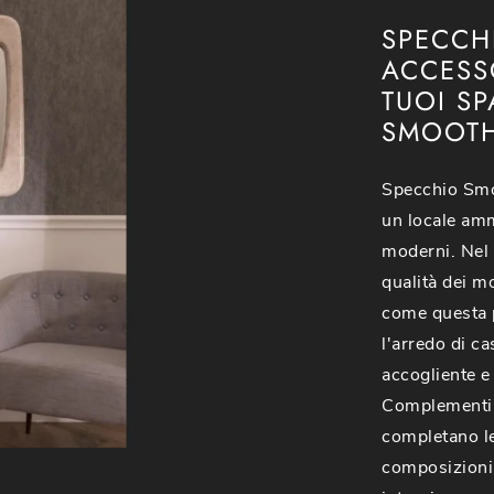
SPECCH
ACCESSO
TUOI SP
SMOOTH
Specchio Smoo
un locale amm
moderni. Nel 
qualità dei mo
come questa 
l'arredo di c
accogliente e 
Complementi m
completano le 
composizioni 