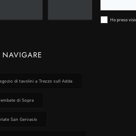
Ho preso visi
 NAVIGARE
egozio di tavolini a Trezzo sull Adda
Brembate di Sopra
priate San Gervasio