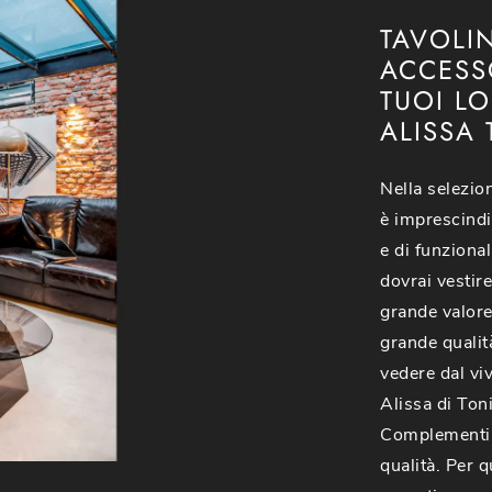
TAVOLI
ACCESS
TUOI LO
ALISSA 
Nella selezion
è imprescindib
e di funziona
dovrai vestire
grande valore
grande qualità
vedere dal vi
Alissa di Toni
Complementi 
qualità. Per 